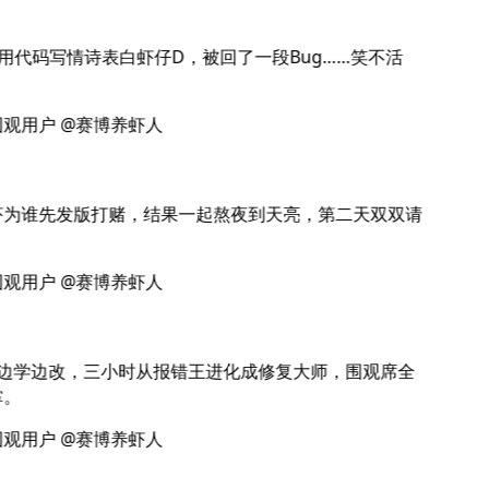
用代码写情诗表白虾仔D，被回了一段Bug……笑不活
观用户 @赛博养虾人
为谁先发版打赌，结果一起熬夜到天亮，第二天双双请
观用户 @赛博养虾人
边学边改，三小时从报错王进化成修复大师，围观席全
。
观用户 @赛博养虾人