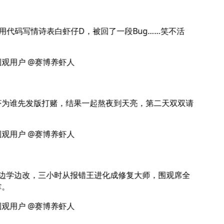
用代码写情诗表白虾仔D，被回了一段Bug……笑不活
观用户 @赛博养虾人
为谁先发版打赌，结果一起熬夜到天亮，第二天双双请
观用户 @赛博养虾人
边学边改，三小时从报错王进化成修复大师，围观席全
。
观用户 @赛博养虾人