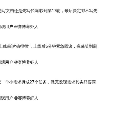
先写文档还是先写代码’吵到第17轮，最后决定都不写先
观用户 @赛博养虾人
上线前说‘稳得很’，上线后5分钟紧急回滚，弹幕笑到刷
观用户 @赛博养虾人
一个小需求拆成27个任务，做完发现需求其实只要两
观用户 @赛博养虾人