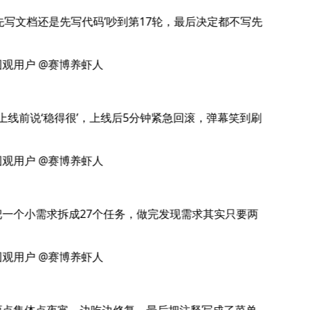
先写文档还是先写代码’吵到第17轮，最后决定都不写先
观用户 @赛博养虾人
上线前说‘稳得很’，上线后5分钟紧急回滚，弹幕笑到刷
观用户 @赛博养虾人
一个小需求拆成27个任务，做完发现需求其实只要两
观用户 @赛博养虾人
点集体点夜宵，边吃边修复，最后把注释写成了菜单。