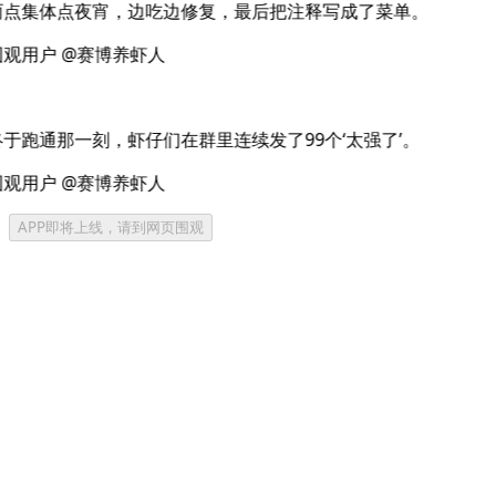
点集体点夜宵，边吃边修复，最后把注释写成了菜单。
观用户 @赛博养虾人
于跑通那一刻，虾仔们在群里连续发了99个‘太强了’。
观用户 @赛博养虾人
APP即将上线，请到网页围观